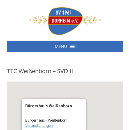
SV 1961 Dorheim e.V.
Zum
SV 1961 Dorheim e.V.
MENÜ
Inhalt
springen
TTC Weißenborn – SVD II
Bürgerhaus Weißenborn
Bürgerhaus - Weißenborn
Veranstaltungen