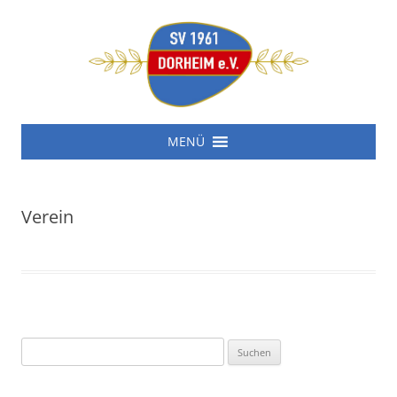
SV 1961 Dorheim e.V.
Zum
SV 1961 Dorheim e.V.
MENÜ
Inhalt
springen
Verein
Suchen
nach: