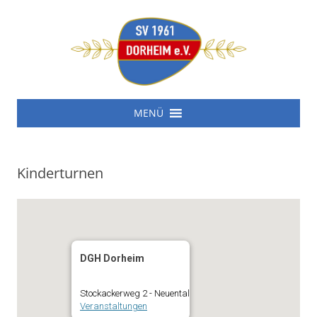
SV 1961 Dorheim e.V.
Zum
SV 1961 Dorheim e.V.
MENÜ
Inhalt
springen
Kinderturnen
DGH Dorheim
Stockackerweg 2 - Neuental
Veranstaltungen