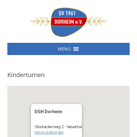
SV 1961 Dorheim e.V.
Zum
SV 1961 Dorheim e.V.
MENÜ
Inhalt
springen
Kinderturnen
DGH Dorheim
Stockackerweg 2 - Neuental
Veranstaltungen