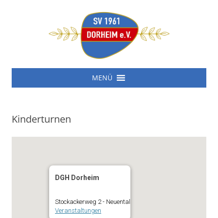
SV 1961 Dorheim e.V.
Zum
SV 1961 Dorheim e.V.
MENÜ
Inhalt
springen
Kinderturnen
DGH Dorheim
Stockackerweg 2 - Neuental
Veranstaltungen