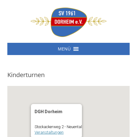
SV 1961 Dorheim e.V.
Zum
SV 1961 Dorheim e.V.
MENÜ
Inhalt
springen
Kinderturnen
DGH Dorheim
Stockackerweg 2 - Neuental
Veranstaltungen