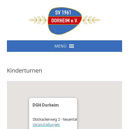
SV 1961 Dorheim e.V.
Zum
SV 1961 Dorheim e.V.
MENÜ
Inhalt
springen
Kinderturnen
DGH Dorheim
Stockackerweg 2 - Neuental
Veranstaltungen