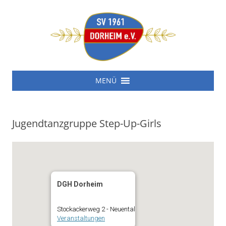
SV 1961 Dorheim e.V.
Zum
SV 1961 Dorheim e.V.
MENÜ
Inhalt
springen
Jugendtanzgruppe Step-Up-Girls
DGH Dorheim
Stockackerweg 2 - Neuental
Veranstaltungen