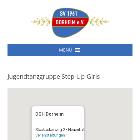
SV 1961 Dorheim e.V.
Zum
SV 1961 Dorheim e.V.
MENÜ
Inhalt
springen
Jugendtanzgruppe Step-Up-Girls
DGH Dorheim
Stockackerweg 2 - Neuental
Veranstaltungen