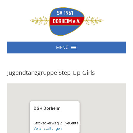
SV 1961 Dorheim e.V.
Zum
SV 1961 Dorheim e.V.
MENÜ
Inhalt
springen
Jugendtanzgruppe Step-Up-Girls
DGH Dorheim
Stockackerweg 2 - Neuental
Veranstaltungen