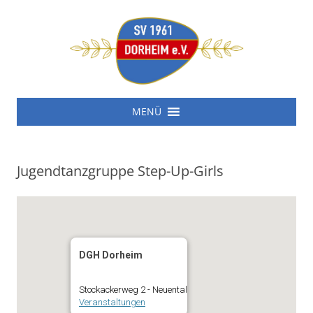
SV 1961 Dorheim e.V.
Zum
SV 1961 Dorheim e.V.
MENÜ
Inhalt
springen
Jugendtanzgruppe Step-Up-Girls
DGH Dorheim
Stockackerweg 2 - Neuental
Veranstaltungen