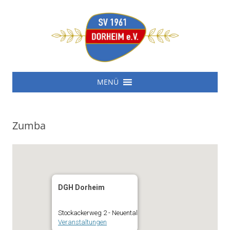
SV 1961 Dorheim e.V.
Zum
SV 1961 Dorheim e.V.
MENÜ
Inhalt
springen
Zumba
DGH Dorheim
Stockackerweg 2 - Neuental
Veranstaltungen