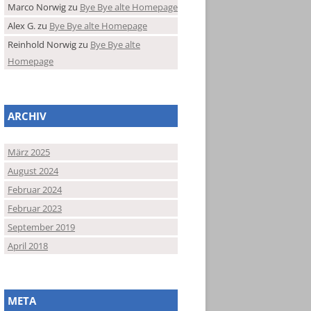
Marco Norwig
zu
Bye Bye alte Homepage
Alex G.
zu
Bye Bye alte Homepage
Reinhold Norwig
zu
Bye Bye alte
Homepage
ARCHIV
März 2025
August 2024
Februar 2024
Februar 2023
September 2019
April 2018
META