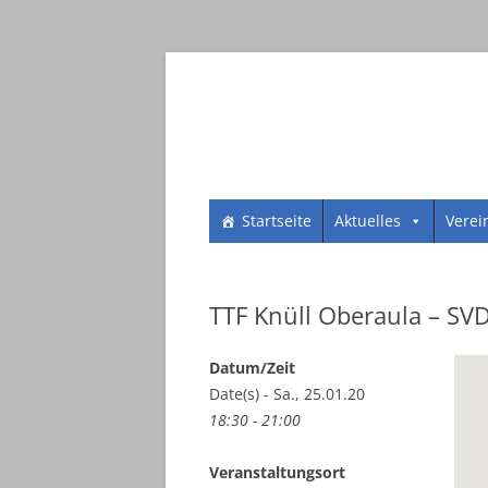
Zum
SV 1961 Dorheim e.V.
SV 1961 Dorheim e.
Startseite
Aktuelles
Verei
Inhalt
springen
TTF Knüll Oberaula – SVD
Datum/Zeit
Date(s) - Sa., 25.01.20
18:30 - 21:00
Veranstaltungsort