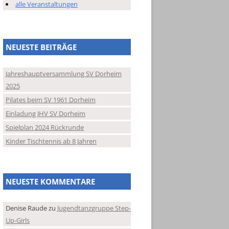
alle Veranstaltungen
NEUESTE BEITRÄGE
Jahreshauptversammlung SV Dorheim
2025
Pilates beim SV 1961 Dorheim
Einladung JHV SV Dorheim
Spielplan 2024 Rückrunde
Kinder Tischtennis ab 8 Jahren
NEUESTE KOMMENTARE
Denise Raude
zu
Jugendtanzgruppe Step-
Up-Girls