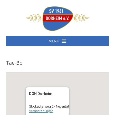
SV 1961 Dorheim e.V.
Zum
SV 1961 Dorheim e.V.
MENÜ
Inhalt
springen
Tae-Bo
DGH Dorheim
Stockackerweg 2 - Neuental
Veranstaltungen