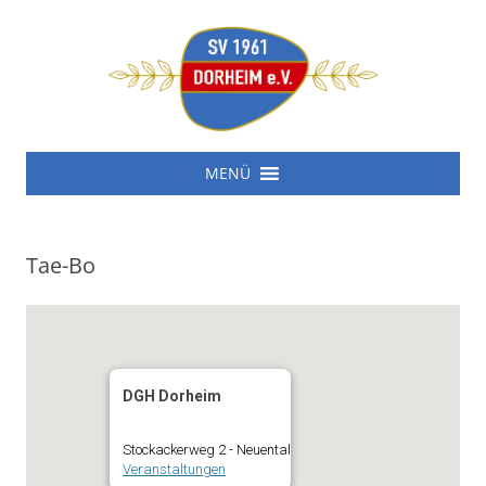
SV 1961 Dorheim e.V.
Zum
SV 1961 Dorheim e.V.
MENÜ
Inhalt
springen
Tae-Bo
DGH Dorheim
Stockackerweg 2 - Neuental
Veranstaltungen