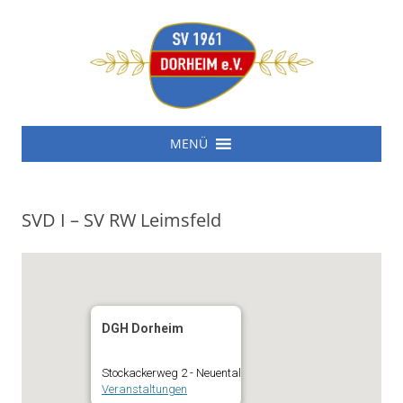
SV 1961 Dorheim e.V.
Zum
SV 1961 Dorheim e.V.
MENÜ
Inhalt
springen
SVD I – SV RW Leimsfeld
DGH Dorheim
Stockackerweg 2 - Neuental
Veranstaltungen