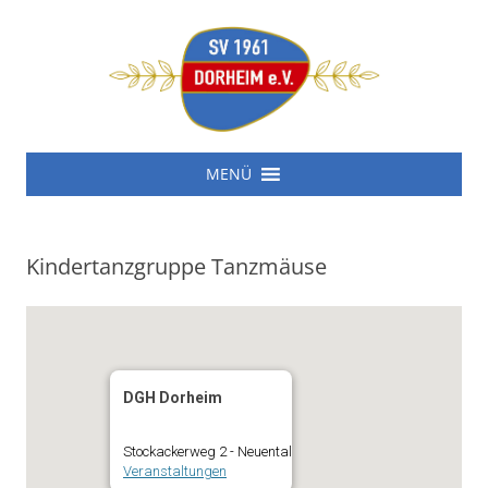
SV 1961 Dorheim e.V.
Zum
SV 1961 Dorheim e.V.
MENÜ
Inhalt
springen
Kindertanzgruppe Tanzmäuse
DGH Dorheim
Stockackerweg 2 - Neuental
Veranstaltungen