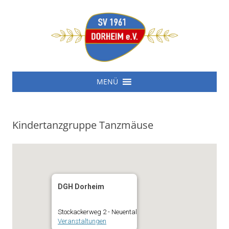
SV 1961 Dorheim e.V.
Zum
SV 1961 Dorheim e.V.
MENÜ
Inhalt
springen
Kindertanzgruppe Tanzmäuse
DGH Dorheim
Stockackerweg 2 - Neuental
Veranstaltungen