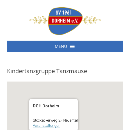
SV 1961 Dorheim e.V.
Zum
SV 1961 Dorheim e.V.
MENÜ
Inhalt
springen
Kindertanzgruppe Tanzmäuse
DGH Dorheim
Stockackerweg 2 - Neuental
Veranstaltungen