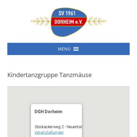
SV 1961 Dorheim e.V.
Zum
SV 1961 Dorheim e.V.
MENÜ
Inhalt
springen
Kindertanzgruppe Tanzmäuse
DGH Dorheim
Stockackerweg 2 - Neuental
Veranstaltungen