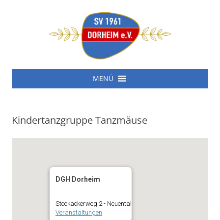
SV 1961 Dorheim e.V.
Zum
SV 1961 Dorheim e.V.
MENÜ
Inhalt
springen
Kindertanzgruppe Tanzmäuse
DGH Dorheim
Stockackerweg 2 - Neuental
Veranstaltungen