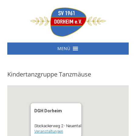
SV 1961 Dorheim e.V.
Zum
SV 1961 Dorheim e.V.
MENÜ
Inhalt
springen
Kindertanzgruppe Tanzmäuse
DGH Dorheim
Stockackerweg 2 - Neuental
Veranstaltungen