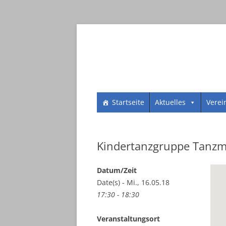
Zum
SV 1961 Dorheim e.V.
SV 1961 Dorheim e.
Startseite
Aktuelles
Verei
Inhalt
springen
Kindertanzgruppe Tanz
Datum/Zeit
Date(s) - Mi., 16.05.18
17:30 - 18:30
Veranstaltungsort