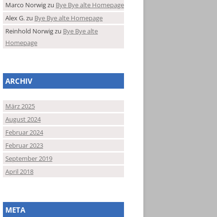
Marco Norwig
zu
Bye Bye alte Homepage
Alex G.
zu
Bye Bye alte Homepage
Reinhold Norwig
zu
Bye Bye alte
Homepage
ARCHIV
März 2025
August 2024
Februar 2024
Februar 2023
September 2019
April 2018
META