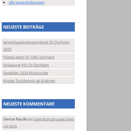
alle Veranstaltungen
NEUESTE BEITRÄGE
Jahreshauptversammlung SV Dorheim
2025
Pilates beim SV 1961 Dorheim
Einladung JHV SV Dorheim
Spielplan 2024 Rückrunde
Kinder Tischtennis ab 8 Jahren
NEUESTE KOMMENTARE
Denise Raude
zu
Jugendtanzgruppe Step-
Up-Girls