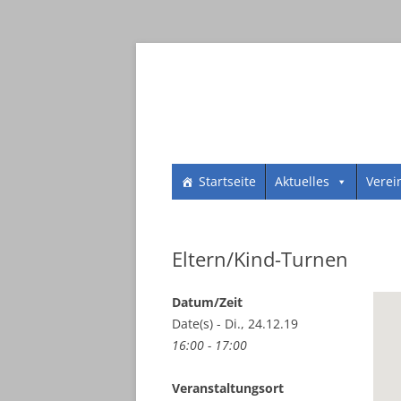
Zum
SV 1961 Dorheim e.V.
SV 1961 Dorheim e.
Startseite
Aktuelles
Verei
Inhalt
springen
Eltern/Kind-Turnen
Datum/Zeit
Date(s) - Di., 24.12.19
16:00 - 17:00
Veranstaltungsort