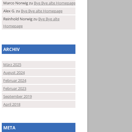
Marco Norwig
zu
Bye Bye alte Homepage
Alex G.
zu
Bye Bye alte Homepage
Reinhold Norwig
zu
Bye Bye alte
Homepage
ARCHIV
März 2025
August 2024
Februar 2024
Februar 2023
September 2019
April 2018
META