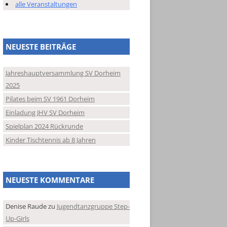
alle Veranstaltungen
NEUESTE BEITRÄGE
Jahreshauptversammlung SV Dorheim
2025
Pilates beim SV 1961 Dorheim
Einladung JHV SV Dorheim
Spielplan 2024 Rückrunde
Kinder Tischtennis ab 8 Jahren
NEUESTE KOMMENTARE
Denise Raude
zu
Jugendtanzgruppe Step-
Up-Girls