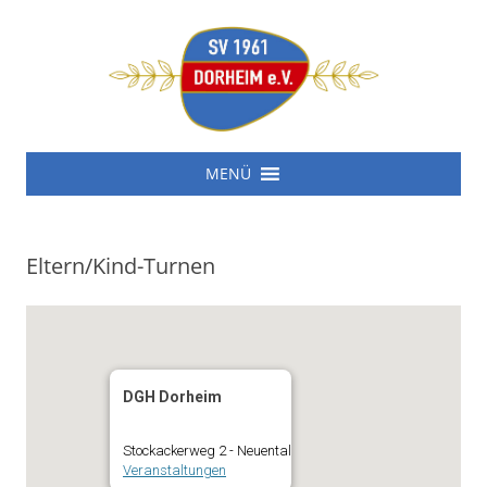
SV 1961 Dorheim e.V.
Zum
SV 1961 Dorheim e.V.
MENÜ
Inhalt
springen
Eltern/Kind-Turnen
DGH Dorheim
Stockackerweg 2 - Neuental
Veranstaltungen