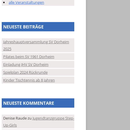
alle Veranstaltungen
NEUESTE BEITRÄGE
Jahreshauptversammlung SV Dorheim
2025
Pilates beim SV 1961 Dorheim
Einladung JHV SV Dorheim
Spielplan 2024 Rückrunde
Kinder Tischtennis ab 8 Jahren
NEUESTE KOMMENTARE
Denise Raude
zu
Jugendtanzgruppe Step-
Up-Girls