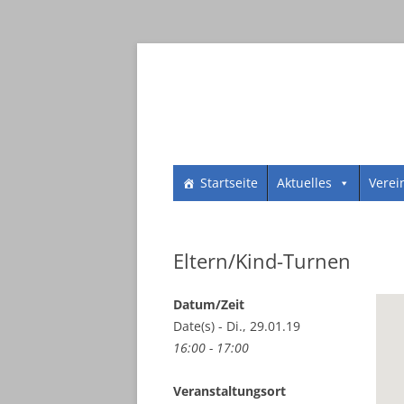
Zum
SV 1961 Dorheim e.V.
SV 1961 Dorheim e.
Startseite
Aktuelles
Verei
Inhalt
springen
Eltern/Kind-Turnen
Datum/Zeit
Date(s) - Di., 29.01.19
16:00 - 17:00
Veranstaltungsort