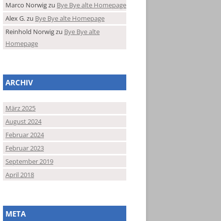
Marco Norwig
zu
Bye Bye alte Homepage
Alex G.
zu
Bye Bye alte Homepage
Reinhold Norwig
zu
Bye Bye alte
Homepage
ARCHIV
März 2025
August 2024
Februar 2024
Februar 2023
September 2019
April 2018
META