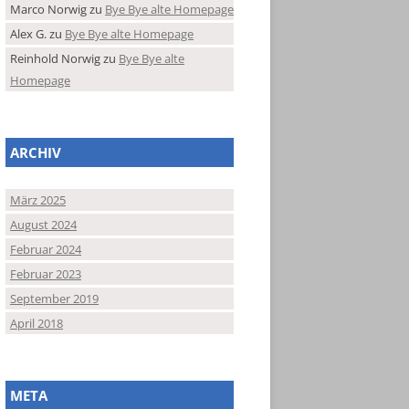
Marco Norwig
zu
Bye Bye alte Homepage
Alex G.
zu
Bye Bye alte Homepage
Reinhold Norwig
zu
Bye Bye alte
Homepage
ARCHIV
März 2025
August 2024
Februar 2024
Februar 2023
September 2019
April 2018
META