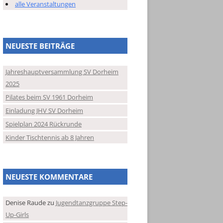
alle Veranstaltungen
NEUESTE BEITRÄGE
Jahreshauptversammlung SV Dorheim
2025
Pilates beim SV 1961 Dorheim
Einladung JHV SV Dorheim
Spielplan 2024 Rückrunde
Kinder Tischtennis ab 8 Jahren
NEUESTE KOMMENTARE
Denise Raude
zu
Jugendtanzgruppe Step-
Up-Girls