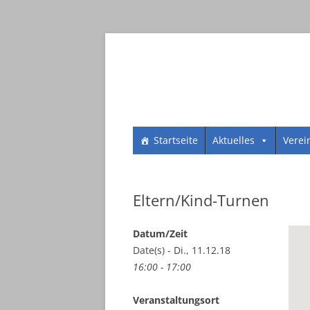
Zum
SV 1961 Dorheim e.V.
SV 1961 Dorheim e.
Startseite
Aktuelles
Verei
Inhalt
springen
Eltern/Kind-Turnen
Datum/Zeit
Date(s) - Di., 11.12.18
16:00 - 17:00
Veranstaltungsort