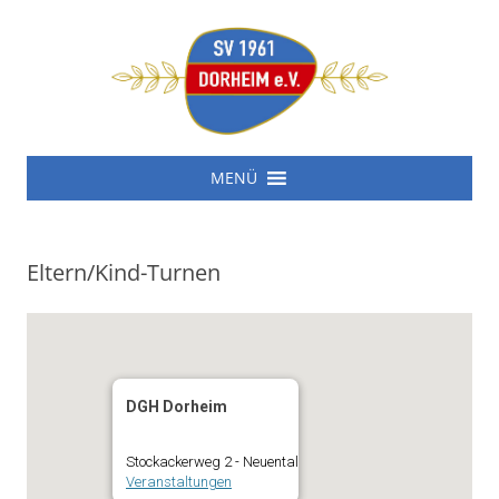
SV 1961 Dorheim e.V.
Zum
SV 1961 Dorheim e.V.
MENÜ
Inhalt
springen
Eltern/Kind-Turnen
DGH Dorheim
Stockackerweg 2 - Neuental
Veranstaltungen