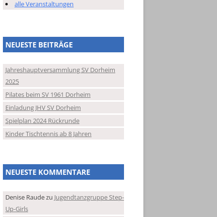
alle Veranstaltungen
NEUESTE BEITRÄGE
Jahreshauptversammlung SV Dorheim
2025
Pilates beim SV 1961 Dorheim
Einladung JHV SV Dorheim
Spielplan 2024 Rückrunde
Kinder Tischtennis ab 8 Jahren
NEUESTE KOMMENTARE
Denise Raude
zu
Jugendtanzgruppe Step-
Up-Girls