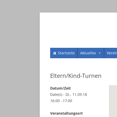
Zum
SV 1961 Dorheim e.V.
SV 1961 Dorheim e.
Startseite
Aktuelles
Verei
Inhalt
springen
Eltern/Kind-Turnen
Datum/Zeit
Date(s) - Di., 11.09.18
16:00 - 17:00
Veranstaltungsort