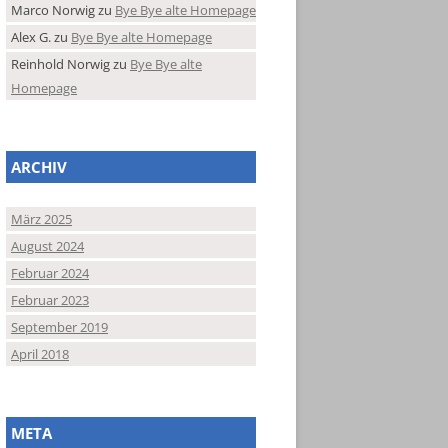
Marco Norwig
zu
Bye Bye alte Homepage
Alex G.
zu
Bye Bye alte Homepage
Reinhold Norwig
zu
Bye Bye alte
Homepage
ARCHIV
März 2025
August 2024
Februar 2024
Februar 2023
September 2019
April 2018
META